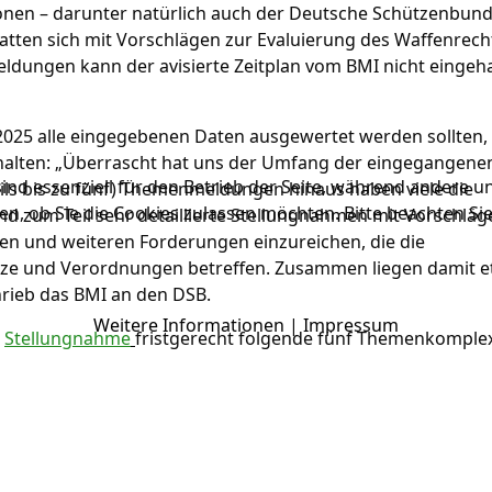
onen – darunter natürlich auch der Deutsche Schützenbund
atten sich mit Vorschlägen zur Evaluierung des Waffenrech
eldungen kann der avisierte Zeitplan vom BMI nicht eingeh
 2025 alle eingegebenen Daten ausgewertet werden sollten,
nhalten: „Überrascht hat uns der Umfang der eingegangene
ind essenziell für den Betrieb der Seite, während andere u
ls bis zu fünf) Themenmeldungen hinaus haben viele die
en, ob Sie die Cookies zulassen möchten. Bitte beachten Si
d zum Teil sehr detaillierte Stellungnahmen mit Vorschläg
en und weiteren Forderungen einzureichen, die die
tze und Verordnungen betreffen. Zusammen liegen damit et
rieb das BMI an den DSB.
Weitere Informationen
|
Impressum
r
Stellungnahme
fristgerecht folgende fünf Themenkomple