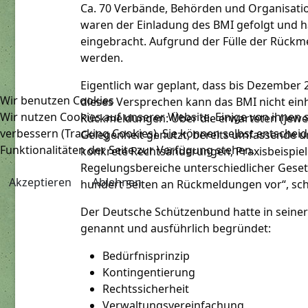
Ca. 70 Verbände, Behörden und Organisati
waren der Einladung des BMI gefolgt und h
eingebracht. Aufgrund der Fülle der Rückm
werden.
Eigentlich war geplant, dass bis Dezember
Wir benutzen Cookies
dieses Versprechen kann das BMI nicht ei
Wir nutzen Cookies auf unserer Website. Einige von ihnen s
Rückmeldungen: Über die erwarteten (jewei
verbessern (Tracking Cookies). Sie können selbst entscheid
Gelegenheit genutzt, bereits umfassende un
Funktionalitäten der Seite zur Verfügung stehen.
konkrete Rechtsänderungen, Praxisbeispiel
Regelungsbereiche unterschiedlicher Gese
Akzeptieren
Ablehnen
hundert Seiten an Rückmeldungen vor“, sch
Der Deutsche Schützenbund hatte in seine
genannt und ausführlich begründet:
Bedürfnisprinzip
Kontingentierung
Rechtssicherheit
Verwaltungsvereinfachung